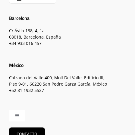
Barcelona
C/ Ávila 138, 4, 1a
08018, Barcelona, España
+34 933 016 457
México
Calzada del Valle 400, Moll Del Valle, Edificio III,
Piso 9-01, 66220 San Pedro Garza García, México
+52 81 1932 5527
Toggle
Navigation
Inicio
CONTACTO