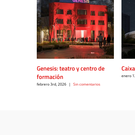
Genesis: teatro y centro de
Caix
formación
enero 1
febrero 3rd, 2026
|
Sin comentarios