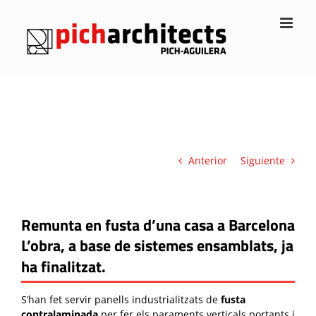
Saltar
al
contenido
Anterior
Siguiente
Remunta en fusta d’una casa a Barcelona
L’obra, a base de sistemes ensamblats, ja
ha finalitzat.
S’han fet servir panells industrialitzats de
fusta
contralaminada
per fer els paraments verticals portants i