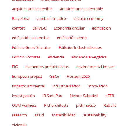
arquitectura sostenible
arquitectura sustentable
Barcelona
cambio climatico
circular economy
confort
DRIVE-0
Economía circular
edificación
edificación sostenible
edificación verde
Edificio Gonsi Sócrates
Edificios Industrializados
Edificio Sócrates
eficiencia
eficiencia energética
EIG
elementos prefabricados
environmental impact
European project
GBCe
Horizon 2020
impacto ambiental
industrialización
innovación
investigación
IR Sant Pau
Neinor-Sabadell
nZEB
OUM wellness
Picharchitects
pichmexico
Rebuild
research
salud
sostenibilidad
sustainability
vivienda