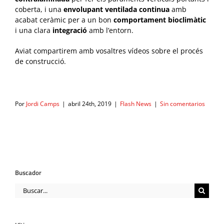
coberta, i una
envolupant ventilada continua
amb
acabat ceràmic per a un bon
comportament bioclimàtic
i una clara
integració
amb l’entorn.
Aviat compartirem amb vosaltres vídeos sobre el procés
de construcció.
Por
Jordi Camps
|
abril 24th, 2019
|
Flash News
|
Sin comentarios
Buscador
Buscar: