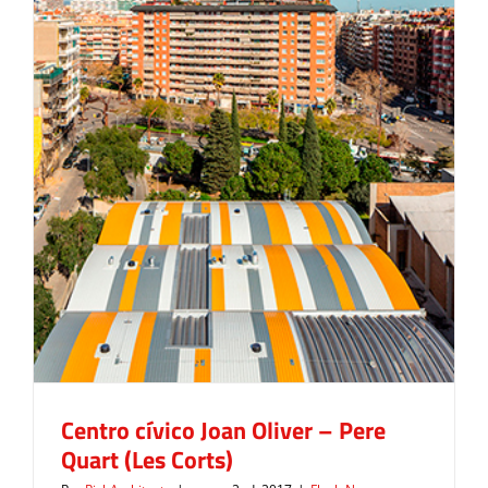
Quart
(Les
Corts)
–
In
process
Centro cívico Joan Oliver – Pere Quart
(Les Corts)
Flash News
Centro cívico Joan Oliver – Pere
Quart (Les Corts)