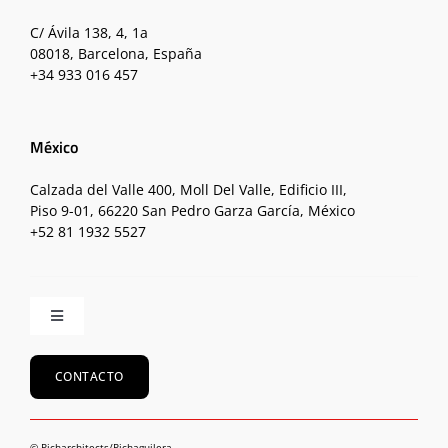
C/ Ávila 138, 4, 1a
08018, Barcelona, España
+34 933 016 457
México
Calzada del Valle 400, Moll Del Valle, Edificio III,
Piso 9-01, 66220 San Pedro Garza García, México
+52 81 1932 5527
Toggle
Navigation
Inicio
CONTACTO
Equipo
© Picharchitects/Pichaguilera