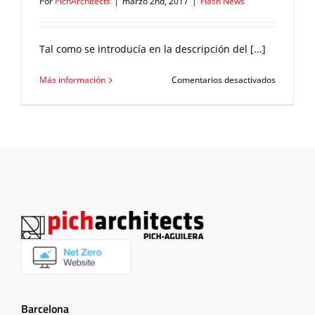
Por
PichArchitects
|
marzo 2nd, 2017
|
Flash News
Tal como se introducía en la descripción del [...]
en
Más información
Comentarios desactivados
Centro
cívico
Joan
Oliver
–
Pere
Quart
(Les
Corts)
Barcelona