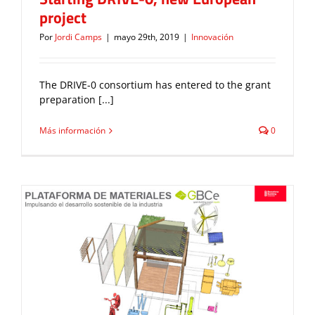
project
Por
Jordi Camps
|
mayo 29th, 2019
|
Innovación
The DRIVE-0 consortium has entered to the grant
preparation [...]
Más información
0
Picharchitects en Construmat 2019:
Materiales y economía circular
Flash News