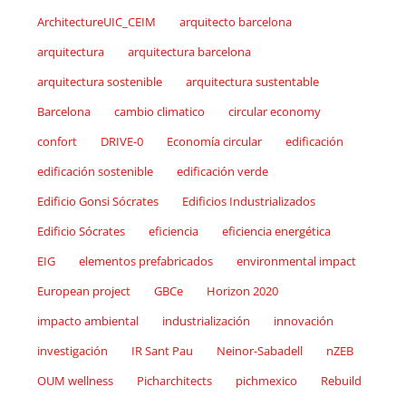
ArchitectureUIC_CEIM
arquitecto barcelona
arquitectura
arquitectura barcelona
arquitectura sostenible
arquitectura sustentable
Barcelona
cambio climatico
circular economy
confort
DRIVE-0
Economía circular
edificación
edificación sostenible
edificación verde
Edificio Gonsi Sócrates
Edificios Industrializados
Edificio Sócrates
eficiencia
eficiencia energética
EIG
elementos prefabricados
environmental impact
European project
GBCe
Horizon 2020
impacto ambiental
industrialización
innovación
investigación
IR Sant Pau
Neinor-Sabadell
nZEB
OUM wellness
Picharchitects
pichmexico
Rebuild