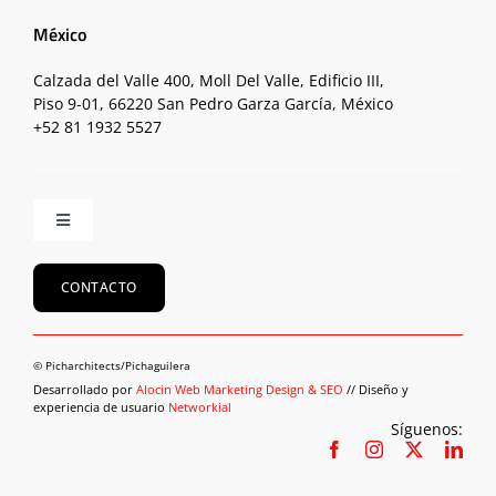
México
Calzada del Valle 400, Moll Del Valle, Edificio III,
Piso 9-01, 66220 San Pedro Garza García, México
+52 81 1932 5527
Toggle
Navigation
Inicio
CONTACTO
Equipo
© Picharchitects/Pichaguilera
Desarrollado por
Alocin Web Marketing Design & SEO
// Diseño y
experiencia de usuario
Networkial
Proyectos
Síguenos: