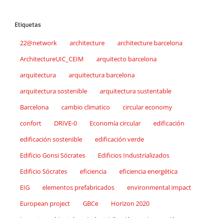
Etiquetas
22@network
architecture
architecture barcelona
ArchitectureUIC_CEIM
arquitecto barcelona
arquitectura
arquitectura barcelona
arquitectura sostenible
arquitectura sustentable
Barcelona
cambio climatico
circular economy
confort
DRIVE-0
Economía circular
edificación
edificación sostenible
edificación verde
Edificio Gonsi Sócrates
Edificios Industrializados
Edificio Sócrates
eficiencia
eficiencia energética
EIG
elementos prefabricados
environmental impact
European project
GBCe
Horizon 2020