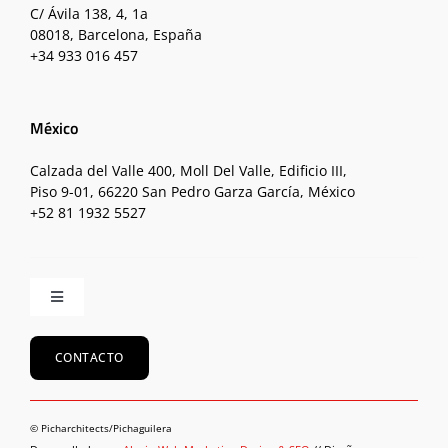
C/ Ávila 138, 4, 1a
08018, Barcelona, España
+34 933 016 457
México
Calzada del Valle 400, Moll Del Valle, Edificio III,
Piso 9-01, 66220 San Pedro Garza García, México
+52 81 1932 5527
Toggle
Navigation
Inicio
CONTACTO
Equipo
© Picharchitects/Pichaguilera