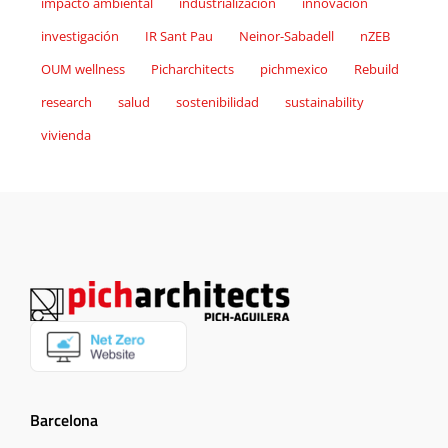
impacto ambiental
industrialización
innovación
investigación
IR Sant Pau
Neinor-Sabadell
nZEB
OUM wellness
Picharchitects
pichmexico
Rebuild
research
salud
sostenibilidad
sustainability
vivienda
Barcelona