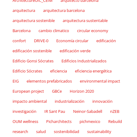
ArchitectureUIC_CEIM
arquitecto barcelona
arquitectura
arquitectura barcelona
arquitectura sostenible
arquitectura sustentable
Barcelona
cambio climatico
circular economy
confort
DRIVE-0
Economía circular
edificación
edificación sostenible
edificación verde
Edificio Gonsi Sócrates
Edificios Industrializados
Edificio Sócrates
eficiencia
eficiencia energética
EIG
elementos prefabricados
environmental impact
European project
GBCe
Horizon 2020
impacto ambiental
industrialización
innovación
investigación
IR Sant Pau
Neinor-Sabadell
nZEB
OUM wellness
Picharchitects
pichmexico
Rebuild
research
salud
sostenibilidad
sustainability