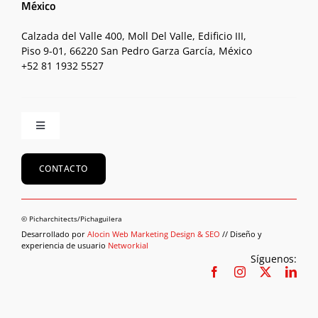
México
Calzada del Valle 400, Moll Del Valle, Edificio III,
Piso 9-01, 66220 San Pedro Garza García, México
+52 81 1932 5527
Toggle
Navigation
Inicio
CONTACTO
Equipo
© Picharchitects/Pichaguilera
Desarrollado por
Alocin Web Marketing Design & SEO
// Diseño y
experiencia de usuario
Networkial
Proyectos
Síguenos:
Sostenibilidad