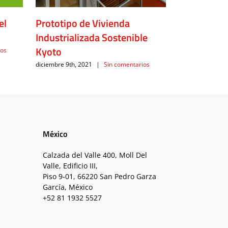
el
Prototipo de Vivienda
Fitbuilding
Industrializada Sostenible
diciembre 10th, 
Kyoto
ios
diciembre 9th, 2021
|
Sin comentarios
México
Calzada del Valle 400, Moll Del
Valle, Edificio III,
Piso 9-01, 66220 San Pedro Garza
García, México
+52 81 1932 5527