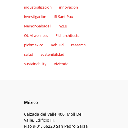
industrialización
innovación
investigación
IR Sant Pau
Neinor-Sabadell
nZEB
OUM wellness
Picharchitects
pichmexico
Rebuild
research
salud
sostenibilidad
sustainability
vivienda
México
Calzada del Valle 400, Moll Del
Valle, Edificio III,
Piso 9-01, 66220 San Pedro Garza