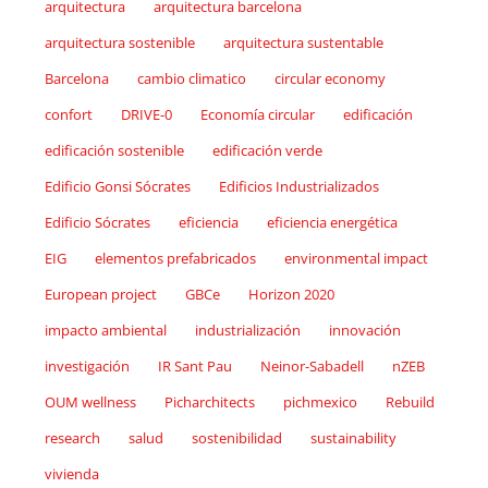
arquitectura
arquitectura barcelona
arquitectura sostenible
arquitectura sustentable
Barcelona
cambio climatico
circular economy
confort
DRIVE-0
Economía circular
edificación
edificación sostenible
edificación verde
Edificio Gonsi Sócrates
Edificios Industrializados
Edificio Sócrates
eficiencia
eficiencia energética
EIG
elementos prefabricados
environmental impact
European project
GBCe
Horizon 2020
impacto ambiental
industrialización
innovación
investigación
IR Sant Pau
Neinor-Sabadell
nZEB
OUM wellness
Picharchitects
pichmexico
Rebuild
research
salud
sostenibilidad
sustainability
vivienda