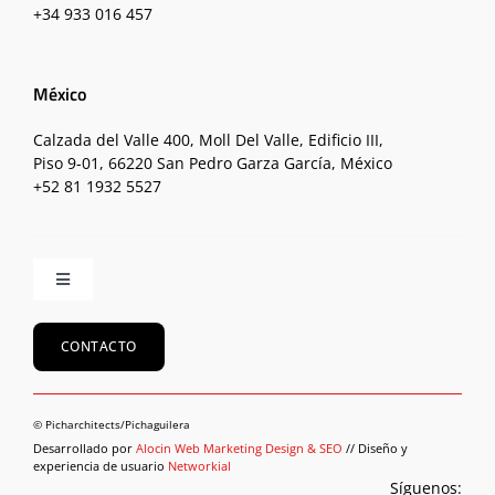
+34 933 016 457
México
Calzada del Valle 400, Moll Del Valle, Edificio III,
Piso 9-01, 66220 San Pedro Garza García, México
+52 81 1932 5527
Toggle
Navigation
Inicio
CONTACTO
Equipo
© Picharchitects/Pichaguilera
Desarrollado por
Alocin Web Marketing Design & SEO
// Diseño y
experiencia de usuario
Networkial
Proyectos
Síguenos: