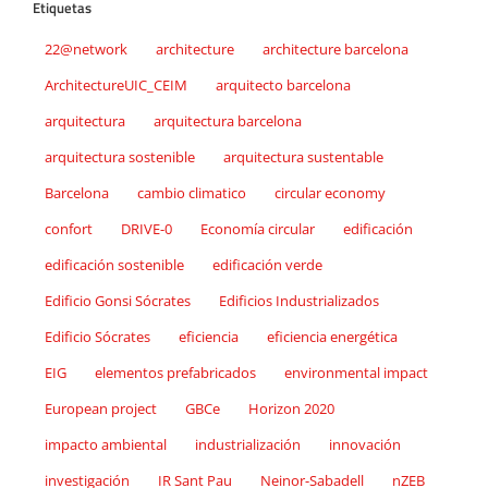
Etiquetas
22@network
architecture
architecture barcelona
ArchitectureUIC_CEIM
arquitecto barcelona
arquitectura
arquitectura barcelona
arquitectura sostenible
arquitectura sustentable
Barcelona
cambio climatico
circular economy
confort
DRIVE-0
Economía circular
edificación
edificación sostenible
edificación verde
Edificio Gonsi Sócrates
Edificios Industrializados
Edificio Sócrates
eficiencia
eficiencia energética
EIG
elementos prefabricados
environmental impact
European project
GBCe
Horizon 2020
impacto ambiental
industrialización
innovación
investigación
IR Sant Pau
Neinor-Sabadell
nZEB