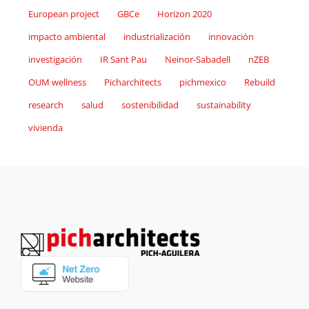
European project
GBCe
Horizon 2020
impacto ambiental
industrialización
innovación
investigación
IR Sant Pau
Neinor-Sabadell
nZEB
OUM wellness
Picharchitects
pichmexico
Rebuild
research
salud
sostenibilidad
sustainability
vivienda