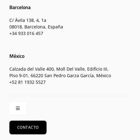
Barcelona
C/ Ávila 138, 4, 1a
08018, Barcelona, España
+34 933 016 457
México
Calzada del Valle 400, Moll Del Valle, Edificio III,
Piso 9-01, 66220 San Pedro Garza García, México
+52 81 1932 5527
Toggle
Navigation
Inicio
CONTACTO