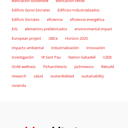
edificación sostenible
edificación verde
Edificio Gonsi Sócrates
Edificios Industrializados
Edificio Sócrates
eficiencia
eficiencia energética
EIG
elementos prefabricados
environmental impact
European project
GBCe
Horizon 2020
impacto ambiental
industrialización
innovación
investigación
IR Sant Pau
Neinor-Sabadell
nZEB
OUM wellness
Picharchitects
pichmexico
Rebuild
research
salud
sostenibilidad
sustainability
vivienda