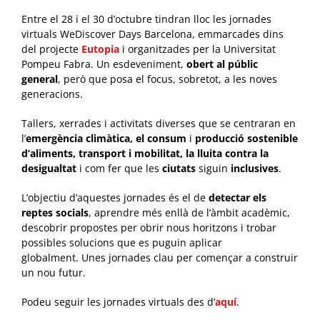
Entre el 28 i el 30 d’octubre tindran lloc les jornades
virtuals WeDiscover Days Barcelona, emmarcades dins
del projecte
Eutopia
i organitzades per la Universitat
Pompeu Fabra. Un esdeveniment,
obert al públic
general
, però que posa el focus, sobretot, a les noves
generacions.
Tallers, xerrades i activitats diverses que se centraran en
l’
emergència climàtica, el consum
i
producció
sostenible
d’aliments, transport i mobilitat, la lluita contra la
desigualtat
i com fer que les
ciutats
siguin
inclusives
.
L’objectiu d’aquestes jornades és el de
detectar els
reptes socials
, aprendre més enllà de l’àmbit acadèmic,
descobrir propostes per obrir nous horitzons i trobar
possibles solucions que es puguin aplicar
globalment. Unes jornades clau per començar a construir
un nou futur.
Podeu seguir les jornades virtuals des d’
aquí
.