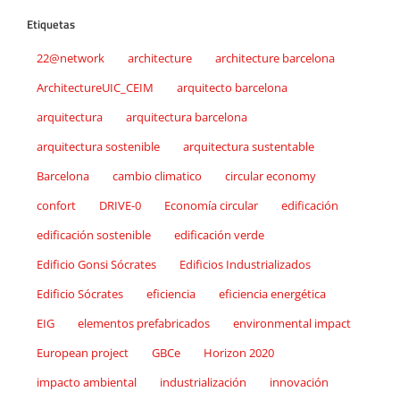
Etiquetas
22@network
architecture
architecture barcelona
ArchitectureUIC_CEIM
arquitecto barcelona
arquitectura
arquitectura barcelona
arquitectura sostenible
arquitectura sustentable
Barcelona
cambio climatico
circular economy
confort
DRIVE-0
Economía circular
edificación
edificación sostenible
edificación verde
Edificio Gonsi Sócrates
Edificios Industrializados
Edificio Sócrates
eficiencia
eficiencia energética
EIG
elementos prefabricados
environmental impact
European project
GBCe
Horizon 2020
impacto ambiental
industrialización
innovación