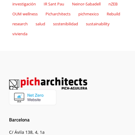
investigación
IR Sant Pau
Neinor-Sabadell
nZEB
OUM wellness
Picharchitects
pichmexico
Rebuild
research
salud
sostenibilidad
sustainability
vivienda
Barcelona
C/ Ávila 138, 4, 1a