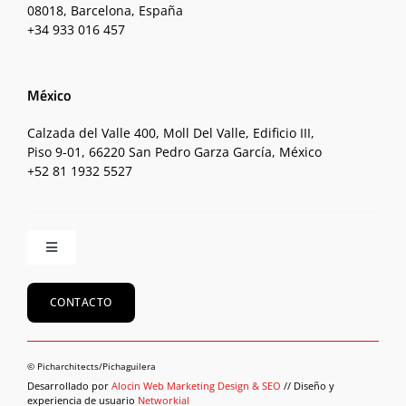
08018, Barcelona, España
+34 933 016 457
México
Calzada del Valle 400, Moll Del Valle, Edificio III,
Piso 9-01, 66220 San Pedro Garza García, México
+52 81 1932 5527
Toggle
Navigation
Inicio
CONTACTO
Equipo
© Picharchitects/Pichaguilera
Desarrollado por
Alocin Web Marketing Design & SEO
// Diseño y
experiencia de usuario
Networkial