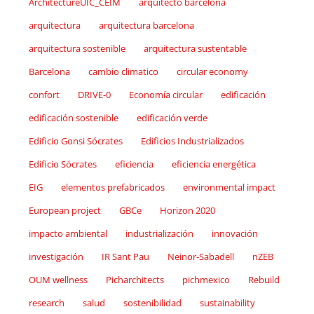
ArchitectureUIC_CEIM
arquitecto barcelona
arquitectura
arquitectura barcelona
arquitectura sostenible
arquitectura sustentable
Barcelona
cambio climatico
circular economy
confort
DRIVE-0
Economía circular
edificación
edificación sostenible
edificación verde
Edificio Gonsi Sócrates
Edificios Industrializados
Edificio Sócrates
eficiencia
eficiencia energética
EIG
elementos prefabricados
environmental impact
European project
GBCe
Horizon 2020
impacto ambiental
industrialización
innovación
investigación
IR Sant Pau
Neinor-Sabadell
nZEB
OUM wellness
Picharchitects
pichmexico
Rebuild
research
salud
sostenibilidad
sustainability