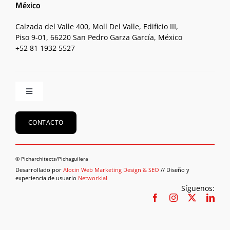
México
Calzada del Valle 400, Moll Del Valle, Edificio III,
Piso 9-01, 66220 San Pedro Garza García, México
+52 81 1932 5527
Toggle
Navigation
Inicio
CONTACTO
Equipo
© Picharchitects/Pichaguilera
Desarrollado por
Alocin Web Marketing Design & SEO
// Diseño y
experiencia de usuario
Networkial
Proyectos
Síguenos:
Sostenibilidad