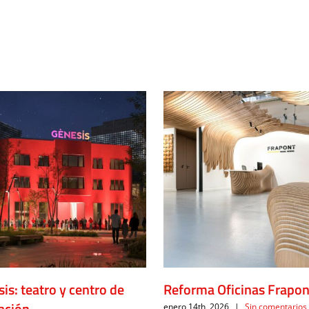
is: teatro y centro de
Reforma Oficinas Frapon
ación
enero 14th, 2026
|
Sin comentarios