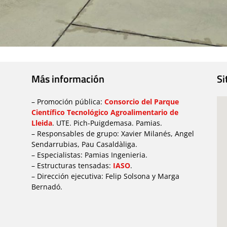
Más información
Si
– Promoción pública:
Consorcio del Parque
Científico Tecnológico Agroalimentario de
Lleida
. UTE. Pich-Puigdemasa. Pamias.
– Responsables de grupo: Xavier Milanés, Angel
Sendarrubias, Pau Casaldàliga.
– Especialistas: Pamias Ingenieria.
– Estructuras tensadas:
IASO
.
– Dirección ejecutiva: Felip Solsona y Marga
Bernadó.