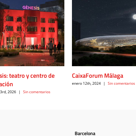
is: teatro y centro de
CaixaForum Málaga
ación
enero 12th, 2024
|
Sin comentarios
 3rd, 2026
|
Sin comentarios
Barcelona