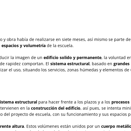
to y obra había de realizarse en siete meses, así mismo se parte d
,
espacios y volumetría
de la escuela.
oducir la imagen de un
edificio solido y permanente
, la voluntad 
s de rapidez comportan. El
sistema estructural
, basado en
grandes 
ibilizar el uso, situando los servicios, zonas húmedas y elementos d
sistema estructural
para hacer frente a los plazos y a los
procesos 
ntervienen en la
construcción del edificio
, así pues, se intenta min
o del proyecto de escuela, con su funcionamiento y sus espacios p
rente altura
. Estos volúmenes están unidos por un
cuerpo metáli