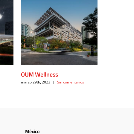
OUM Wellness
Delta Busin
marzo 29th, 2023
|
Sin comentarios
febrero 18th, 20
México