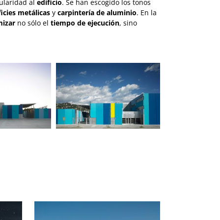
ularidad al
edificio
. Se han escogido los tonos
icies metálicas
y
carpintería de aluminio
. En la
izar
no sólo el
tiempo de ejecución
, sino