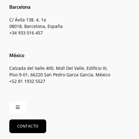
Barcelona
C/ Ávila 138, 4, 1a
08018, Barcelona, España
+34 933 016 457
México
Calzada del Valle 400, Moll Del Valle, Edificio III,
Piso 9-01, 66220 San Pedro Garza García, México
+52 81 1932 5527
Toggle
Navigation
Inicio
CONTACTO