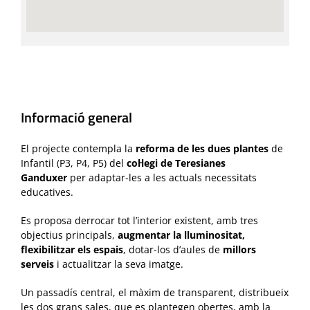
Informació general
El projecte contempla la
reforma de les dues plantes
de
Infantil (P3, P4, P5) del
col·legi de Teresianes
Ganduxer
per adaptar-les a les actuals necessitats
educatives.
Es proposa derrocar tot l’interior existent, amb tres
objectius principals,
augmentar la lluminositat,
flexibilitzar els espais
, dotar-los d’aules de
millors
serveis
i actualitzar la seva imatge.
Un passadís central, el màxim de transparent, distribueix
les dos grans sales, que es plantegen obertes, amb la