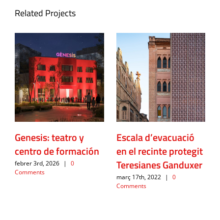
Related Projects
Genesis: teatro y
Escala d’evacuació
centro de formación
en el recinte protegit
Teresianes Ganduxer
febrer 3rd, 2026
|
0
Comments
març 17th, 2022
|
0
Comments