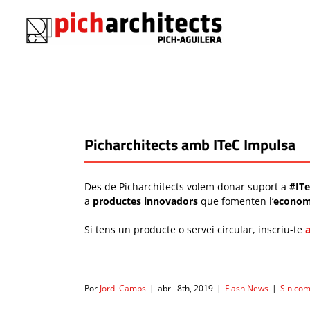
Saltar
al
contenido
Picharchitects amb ITeC Impulsa
Des de Picharchitects volem donar suport a
#IT
a
productes innovadors
que fomenten l’
economi
Si tens un producte o servei circular, inscriu-te
Por
Jordi Camps
|
abril 8th, 2019
|
Flash News
|
Sin com