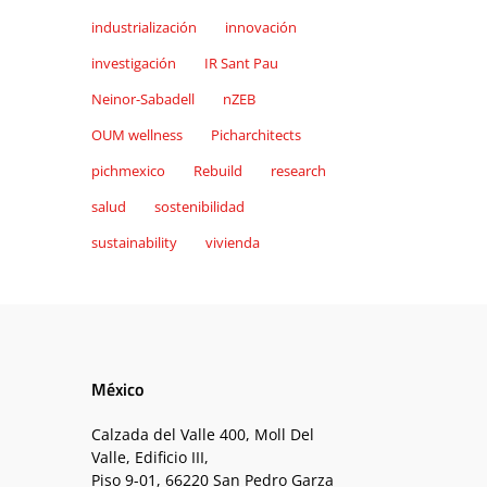
industrialización
innovación
investigación
IR Sant Pau
Neinor-Sabadell
nZEB
OUM wellness
Picharchitects
pichmexico
Rebuild
research
salud
sostenibilidad
sustainability
vivienda
México
Calzada del Valle 400, Moll Del
Valle, Edificio III,
Piso 9-01, 66220 San Pedro Garza