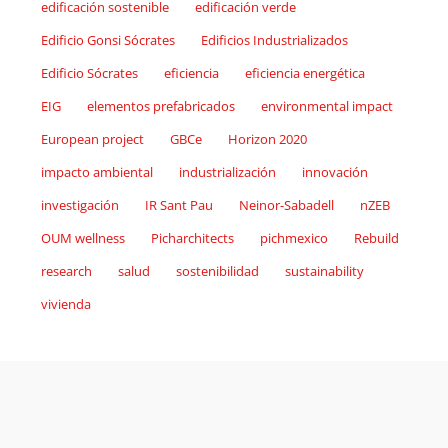
edificación sostenible
edificación verde
Edificio Gonsi Sócrates
Edificios Industrializados
Edificio Sócrates
eficiencia
eficiencia energética
EIG
elementos prefabricados
environmental impact
European project
GBCe
Horizon 2020
impacto ambiental
industrialización
innovación
investigación
IR Sant Pau
Neinor-Sabadell
nZEB
OUM wellness
Picharchitects
pichmexico
Rebuild
research
salud
sostenibilidad
sustainability
vivienda