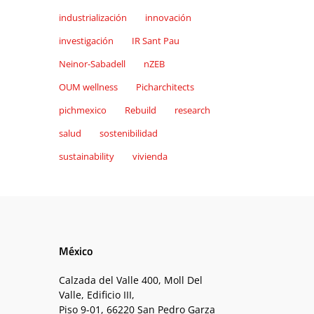
industrialización
innovación
investigación
IR Sant Pau
Neinor-Sabadell
nZEB
OUM wellness
Picharchitects
pichmexico
Rebuild
research
salud
sostenibilidad
sustainability
vivienda
México
Calzada del Valle 400, Moll Del
Valle, Edificio III,
Piso 9-01, 66220 San Pedro Garza