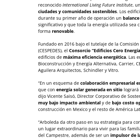
reconocido
International Living Future Institute
, u
ciudades y comunidades sostenibles
. Los edifi
durante su primer año de operación un
balance
significativo y que toda la energía utilizada se
forma
renovable
.
Fundado en 2016 bajo el tutelaje de la Comisión 
(CESPEDES), el
Consorcio “Edificios Cero Energía
edificios de
máxima eficiencia energética
. Las 
Bioconstrucción y Energía Alternativa, Carrier, 
Aguilera Arquitectos, Schindler y Vitro.
“En un esquema de
colaboración empresarial e
que con
energía solar generada en sitio
logrará
dijo Vicente Saisó, Director Corporativo de Sost
muy bajo impacto ambiental
y de
bajo costo o
construcción en Mexico y el resto de América La
“Arboleda da otro paso en su estrategia para c
un lugar extraordinario para vivir para las famil
del Campestre, además de ser un
impulsor de l