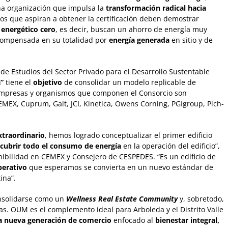
na organización que impulsa la
transformación radical hacia
cios que aspiran a obtener la certificación deben demostrar
 energético cero
, es decir, buscan un ahorro de energía muy
a compensada en su totalidad por
energía generada
en sitio y de
de Estudios del Sector Privado para el Desarrollo Sustentable
”
tiene el
objetivo
de consolidar un modelo replicable de
empresas y organismos que componen el Consorcio son
CEMEX, Cuprum, Galt, JCI, Kinetica, Owens Corning, PGIgroup, Pich-
xtraordinario
, hemos logrado conceptualizar el primer edificio
cubrir todo el consumo de energía
en la operación del edificio”,
enibilidad en CEMEX y Consejero de CESPEDES. “Es un edificio de
perativo
que esperamos se convierta en un nuevo estándar de
tina”.
onsolidarse como un
Wellness Real Estate Community
y, sobretodo,
ias. OUM es el complemento ideal para Arboleda y el Distrito Valle
a nueva generación de comercio
enfocado al
bienestar integral,