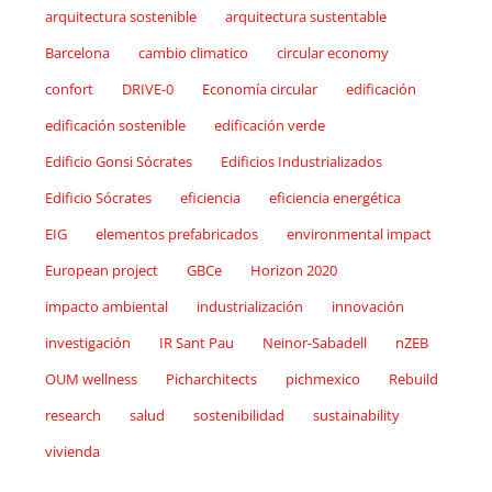
arquitectura sostenible
arquitectura sustentable
Barcelona
cambio climatico
circular economy
confort
DRIVE-0
Economía circular
edificación
edificación sostenible
edificación verde
Edificio Gonsi Sócrates
Edificios Industrializados
Edificio Sócrates
eficiencia
eficiencia energética
EIG
elementos prefabricados
environmental impact
European project
GBCe
Horizon 2020
impacto ambiental
industrialización
innovación
investigación
IR Sant Pau
Neinor-Sabadell
nZEB
OUM wellness
Picharchitects
pichmexico
Rebuild
research
salud
sostenibilidad
sustainability
vivienda