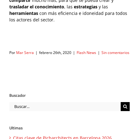
compartir
mucho más, para que se pueda crear y
trasladar el conocimiento
, las
estrategias
y las
herramientas
con más eficiencia e idoneidad para todos
los actores del sector.
Por
Mar Serra
|
febrero 26th, 2020
|
Flash News
|
Sin comentarios
Buscador
Buscar:
Ultimas
Citas clave de Picharchitects en Barcelona 2026