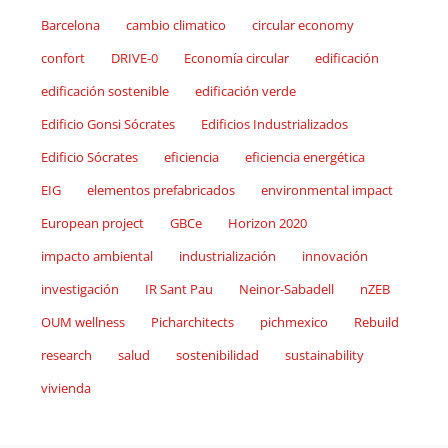
Barcelona
cambio climatico
circular economy
confort
DRIVE-0
Economía circular
edificación
edificación sostenible
edificación verde
Edificio Gonsi Sócrates
Edificios Industrializados
Edificio Sócrates
eficiencia
eficiencia energética
EIG
elementos prefabricados
environmental impact
European project
GBCe
Horizon 2020
impacto ambiental
industrialización
innovación
investigación
IR Sant Pau
Neinor-Sabadell
nZEB
OUM wellness
Picharchitects
pichmexico
Rebuild
research
salud
sostenibilidad
sustainability
vivienda