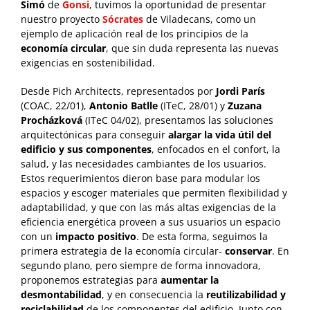
Simó
de
Gonsi
, tuvimos la oportunidad de presentar
nuestro proyecto
Sócrates
de Viladecans, como un
ejemplo de aplicación real de los principios de la
economía circular
, que sin duda representa las nuevas
exigencias en sostenibilidad.
Desde Pich Architects, representados por
Jordi París
(COAC, 22/01),
Antonio Batlle
(ITeC, 28/01) y
Zuzana
Procházková
(ITeC 04/02), presentamos las soluciones
arquitectónicas para conseguir
alargar la vida útil del
edificio y sus componentes
, enfocados en el confort, la
salud, y las necesidades cambiantes de los usuarios.
Estos requerimientos dieron base para modular los
espacios y escoger materiales que permiten flexibilidad y
adaptabilidad, y que con las más altas exigencias de la
eficiencia energética proveen a sus usuarios un espacio
con un
impacto positivo
. De esta forma, seguimos la
primera estrategia de la economía circular-
conservar
. En
segundo plano, pero siempre de forma innovadora,
proponemos estrategias para
aumentar la
desmontabilidad
, y en consecuencia la
reutilizabilidad y
reciclabilidad
de los componentes del edificio. Junto con