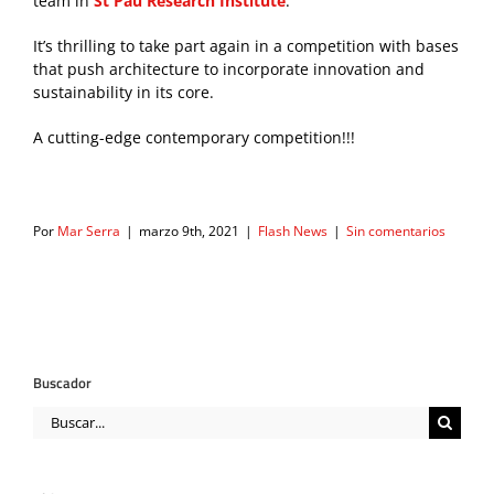
team in
St Pau Research Institute
.
It’s thrilling to take part again in a competition with bases
that push architecture to incorporate innovation and
sustainability in its core.
A cutting-edge contemporary competition!!!
Por
Mar Serra
|
marzo 9th, 2021
|
Flash News
|
Sin comentarios
Buscador
Buscar: