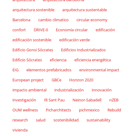
arquitectura sostenible
arquitectura sustentable
Barcelona
cambio climatico
circular economy
confort
DRIVE-0
Economía circular
edificación
edificación sostenible
edificación verde
Edificio Gonsi Sócrates
Edificios Industrializados
Edificio Sócrates
eficiencia
eficiencia energética
EIG
elementos prefabricados
environmental impact
European project
GBCe
Horizon 2020
impacto ambiental
industrialización
innovación
investigación
IR Sant Pau
Neinor-Sabadell
nZEB
OUM wellness
Picharchitects
pichmexico
Rebuild
research
salud
sostenibilidad
sustainability
vivienda