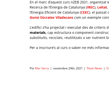
En el marc d’aquest curs nZEB 2021, organitzat ent
Recerca de l’Energia de Catalunya (
IREC
),
Leitat
,
l’Energia Eficient de Catalunya (
CEEC
), el passat
Gonsi Sòcrates Viladecans
com un exemple constr
L’edifici s’ha projectat i executat des de criteris d
materials,
cap estructura o component constructi
substituïts, reciclats, reutilitzats o ser nutrient 
Per a inscriure’s al curs o saber-ne més informac
Por
Mar Serra
|
noviembre 24th, 2021
|
Flash News
|
S