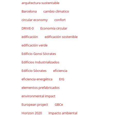
arquitectura sustentable
Barcelona
cambio climatico
circular economy
confort
DRIVE-0
Economía circular
edificación
edificación sostenible
edificación verde
Edificio Gonsi Sócrates
Edificios Industrializados
Edificio Sócrates
eficiencia
eficiencia energética
EIG
elementos prefabricados
environmental impact
European project
GBCe
Horizon 2020
impacto ambiental