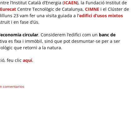
re l’Institut Català d’Energia (
ICAEN
), la Fundació Institut de
Eurecat
Centre Tecnològic de Catalunya,
CIMNE
i el Clúster de
 dilluns 23 vam fer una visita guiada a l
’edifici d’usos mixtos
uït i en fase d’ús.
’
economia circular
. Considerem l’edifici com un
banc de
va es fixa i immòbil, sinó que pot desmuntar-se per a ser
biològic que retorni a la natura.
ió, feu clic
aquí
.
in comentarios