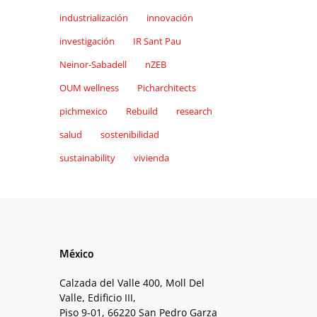
industrialización
innovación
investigación
IR Sant Pau
Neinor-Sabadell
nZEB
OUM wellness
Picharchitects
pichmexico
Rebuild
research
salud
sostenibilidad
sustainability
vivienda
México
Calzada del Valle 400, Moll Del
Valle, Edificio III,
Piso 9-01, 66220 San Pedro Garza