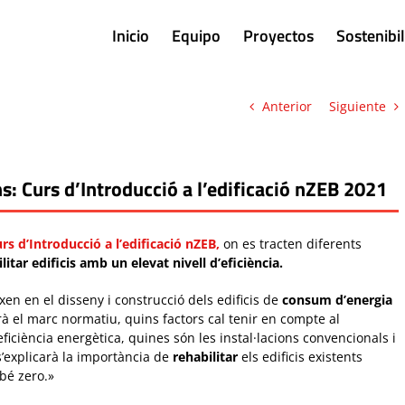
Inicio
Equipo
Proyectos
Sostenibi
Anterior
Siguiente
ans: Curs d’Introducció a l’edificació nZEB 2021
rs d’Introducció a l’edificació nZEB,
on es tracten diferents
itar edificis amb un elevat nivell d’eficiència.
xen en el disseny i construcció dels edificis de
consum d’energia
arà el marc normatiu, quins factors cal tenir en compte al
ficiència energètica, quines són les instal·lacions convencionals i
’explicarà la importància de
rehabilitar
els edificis existents
ebé zero.»