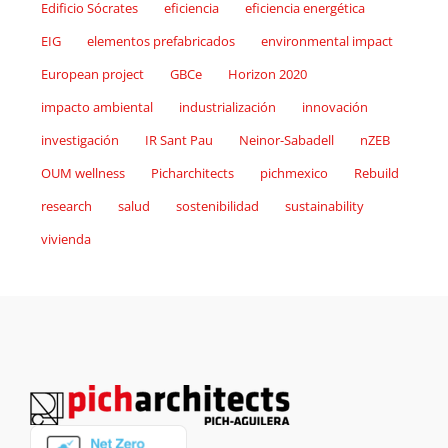
Edificio Sócrates
eficiencia
eficiencia energética
EIG
elementos prefabricados
environmental impact
European project
GBCe
Horizon 2020
impacto ambiental
industrialización
innovación
investigación
IR Sant Pau
Neinor-Sabadell
nZEB
OUM wellness
Picharchitects
pichmexico
Rebuild
research
salud
sostenibilidad
sustainability
vivienda